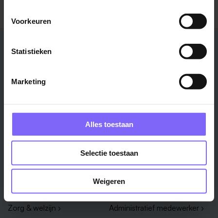
Voorkeuren
Stad
Regio
Statistieken
Maastricht ›
Zuid-Limburg ›
Venlo ›
Midden-Limburg ›
Marketing
Heerlen ›
Noord-Limburg ›
Roermond ›
Alle regio's ›
Weert ›
Alles toestaan
Alle steden ›
Selectie toestaan
Vakgebied
Functie
Onderwijs ›
Productiemedewerker ›
Weigeren
Techniek & Productie ›
Verpleegkundige ›
Zorg & welzijn ›
Administratief medewerker ›