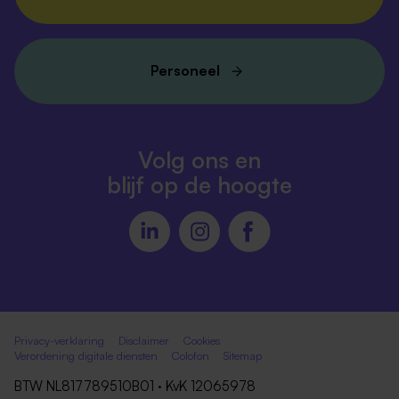
Personeel
Volg ons en
blijf op de hoogte
Privacy-verklaring
Disclaimer
Cookies
Verordening digitale diensten
Colofon
Sitemap
BTW NL817789510B01 · KvK 12065978