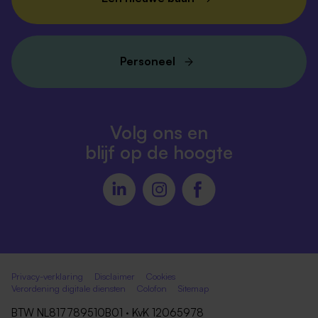
Personeel
Volg ons en
blijf op de hoogte
Privacy-verklaring
Disclaimer
Cookies
Verordening digitale diensten
Colofon
Sitemap
BTW NL817789510B01 · KvK 12065978