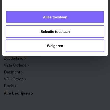
Techniek & Productie ›
Verpleegkundige ›
Zorg & welzijn ›
Administratief medewerker ›
Alles toestaan
Administratie ›
HR adviseur ›
ICT ›
Onderwijsassistent ›
Selectie toestaan
Alle vakgebieden ›
Alle functies ›
Weigeren
Bedrijf
Zuyderland ›
Vista College ›
Daelzicht ›
VDL Groep ›
Boels ›
Alle bedrijven ›