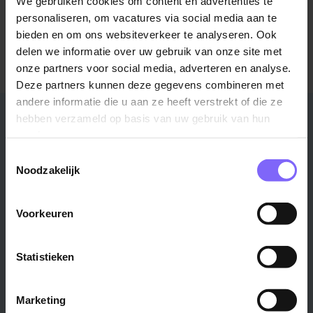
We gebruiken cookies om content en advertenties te
personaliseren, om vacatures via social media aan te
Meer informatie over Kura?
bieden en om ons websiteverkeer te analyseren. Ook
Bezoek de website
delen we informatie over uw gebruik van onze site met
onze partners voor social media, adverteren en analyse.
Deze partners kunnen deze gegevens combineren met
andere informatie die u aan ze heeft verstrekt of die ze
Stad
Regio
hebben verzameld op basis van uw gebruik van hun
services.
Maastricht ›
Zuid-Limburg ›
Toestemmingsselectie
Venlo ›
Midden-Limburg ›
Noodzakelijk
Heerlen ›
Noord-Limburg ›
Roermond ›
Alle regio's ›
Voorkeuren
Weert ›
Alle steden ›
Statistieken
Vakgebied
Functie
Marketing
Onderwijs ›
Productiemedewerker ›