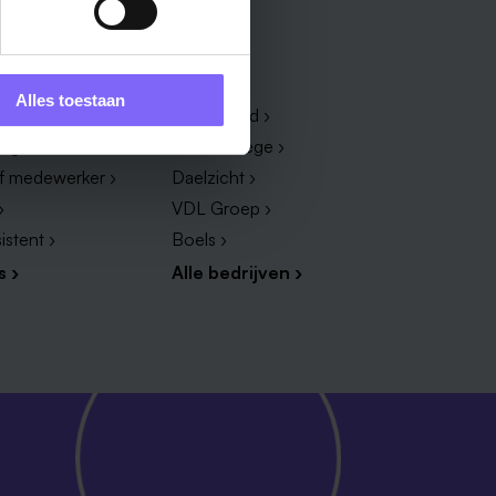
Bedrijf
Alles toestaan
dewerker ›
Zuyderland ›
dige ›
Vista College ›
ef medewerker ›
Daelzicht ›
›
VDL Groep ›
istent ›
Boels ›
s ›
Alle bedrijven ›