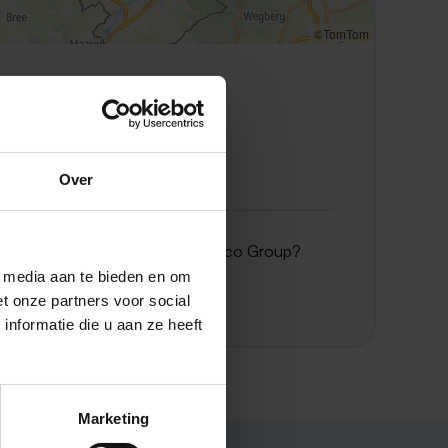
©TomTom
Locatie Hegelsom
Stationsstraat 142
Locatie Horst
Witveldweg 102
Over
Meer informatie over Hotraco Group?
Bezoek de website
l media aan te bieden en om
t onze partners voor social
nformatie die u aan ze heeft
Marketing