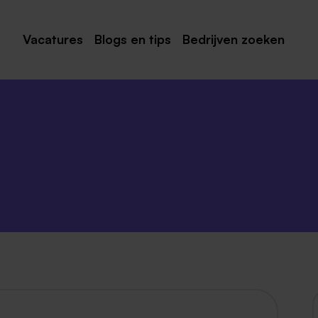
Vacatures
Blogs en tips
Bedrijven zoeken
Maastricht
Roermond
Venlo
Sittard
Venray
Noord-Limburg
Midden-Limburg
Zuid-Limburg
Heerlen