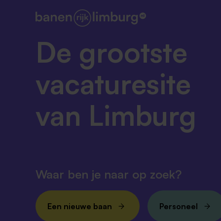
De grootste
vacaturesite
van Limburg
Waar ben je naar op zoek?
Een nieuwe baan
Personeel