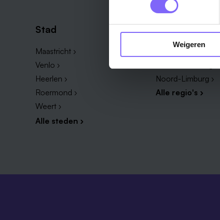
Stad
Regio
Weigeren
Maastricht ›
Zuid-Limburg ›
Venlo ›
Midden-Limburg ›
Heerlen ›
Noord-Limburg ›
Roermond ›
Alle regio's ›
Weert ›
Alle steden ›