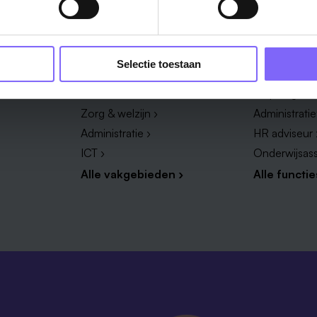
Vakgebied
Functie
Selectie toestaan
Onderwijs ›
Productieme
Techniek & Productie ›
Verpleegkun
Zorg & welzijn ›
Administrati
Administratie ›
HR adviseur 
ICT ›
Onderwijsass
Alle vakgebieden ›
Alle functie