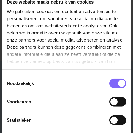
Locatie Vaals
Deze website maakt gebruik van cookies
Von Clermontplein 15
We gebruiken cookies om content en advertenties te
personaliseren, om vacatures via social media aan te
bieden en om ons websiteverkeer te analyseren. Ook
Meer informatie over Gemeente Vaals?
delen we informatie over uw gebruik van onze site met
Bezoek de website
onze partners voor social media, adverteren en analyse.
Deze partners kunnen deze gegevens combineren met
andere informatie die u aan ze heeft verstrekt of die ze
hebben verzameld op basis van uw gebruik van hun
services.
Stad
Regio
Toestemmingsselectie
Noodzakelijk
Maastricht ›
Zuid-Limburg ›
Venlo ›
Midden-Limburg ›
Heerlen ›
Noord-Limburg ›
Voorkeuren
Roermond ›
Alle regio's ›
Weert ›
Statistieken
Alle steden ›