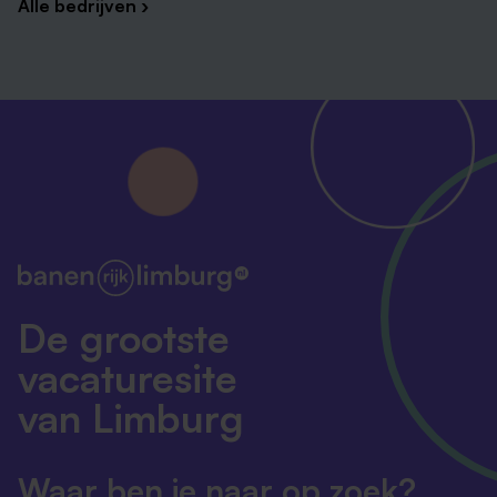
Alle bedrijven ›
De grootste
vacaturesite
van Limburg
Waar ben je naar op zoek?