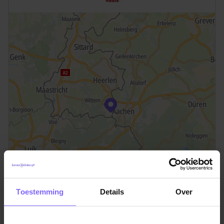
Toestemming
Details
Over
©TomTom