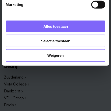
Marketing
Vakgebied
Functie
Onderwijs ›
Productiemedewerker ›
Techniek & Productie ›
Verpleegkundige ›
Alles toestaan
Zorg & welzijn ›
Administratief medewerker ›
Administratie ›
HR adviseur ›
Selectie toestaan
ICT ›
Onderwijsassistent ›
Alle vakgebieden ›
Alle functies ›
Weigeren
Bedrijf
Zuyderland ›
Vista College ›
Daelzicht ›
VDL Groep ›
Boels ›