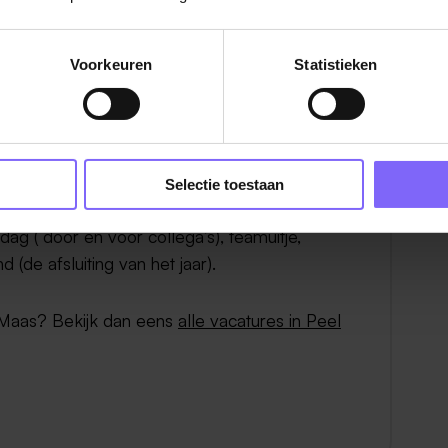
en verlof bij te kopen dat pas na 5 jaar
Voorkeuren
Statistieken
Selectie toestaan
n we belangrijk
g ( door en voor collega’s), teamuitje,
 (de afsluiting van het jaar).
 Maas? Bekijk dan eens
alle vacatures in Peel