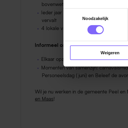
bovenwettelijk verlof
Ieder jaar de mogelijkheid om 4 werkwek
Toestemmingsselectie
Noodzakelijk
vervalt
4 lokale vrije dagen.
Informeel ontmoeten
Weigeren
Elkaar opzoeken tijdens het werk vinde
Momenten van samenzijn: carnavalsmidda
Personeelsdag ( juni) en Beleef de avond
Wil je nu werken in de gemeente Peel en
en Maas
!