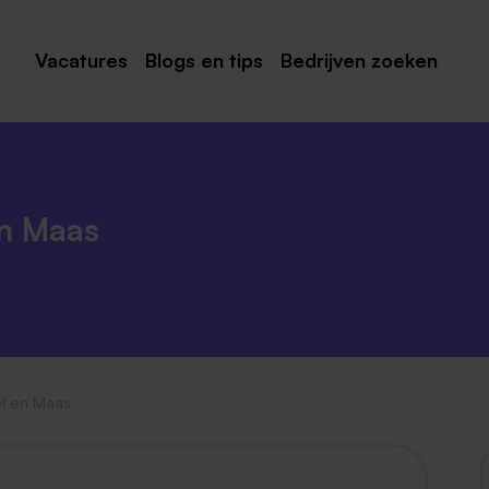
Vacatures
Blogs en tips
Bedrijven zoeken
Maastricht
Roermond
Venlo
en Maas
Sittard
Venray
Noord-Limburg
Midden-Limburg
l en Maas
Zuid-Limburg
Heerlen