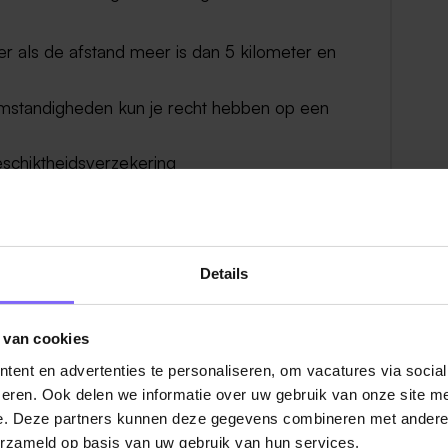
als de afstand meer is dan 5 kilometer en
omstandigheden kun je recht hebben op een
eschiktheidsverzekering
uiken
tarief kun je bij een Panningse sportschool
gratis hardloop/wandeltrainingen onder
Details
 van cookies
ent en advertenties te personaliseren, om vacatures via socia
s waarbij we je salaris 13 weken lang voor
eren. Ook delen we informatie over uw gebruik van onze site me
e. Deze partners kunnen deze gegevens combineren met andere i
s en nog een leeftijdsafhankelijk
erzameld op basis van uw gebruik van hun services.