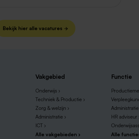
Bekijk hier alle vacatures
Vakgebied
Functie
Onderwijs ›
Productieme
Techniek & Productie ›
Verpleegkun
Zorg & welzijn ›
Administrati
Administratie ›
HR adviseur 
ICT ›
Onderwijsass
Alle vakgebieden ›
Alle functie