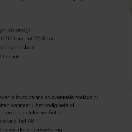
int en eindigt
 07.00 uur tot 22.00 uur
ijn bespreekbaar
 toelaat.
er je bruto salaris en eventuele toelage(n)
etten wanneer jij het nodig hebt of
in december betalen we het uit.
ederland, het ABP
sten van de zorgverzekering