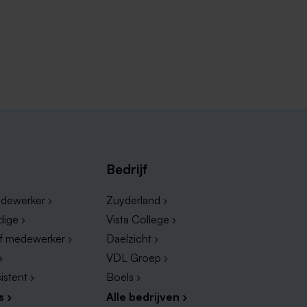
Bedrijf
dewerker ›
Zuyderland ›
dige ›
Vista College ›
ef medewerker ›
Daelzicht ›
›
VDL Groep ›
istent ›
Boels ›
s ›
Alle bedrijven ›