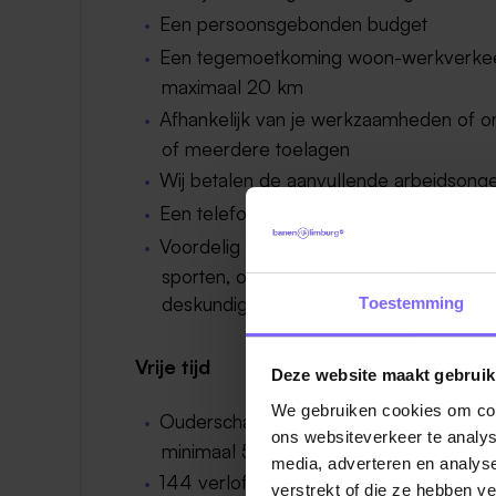
Een persoonsgebonden budget
Een tegemoetkoming woon-werkverkeer 
maximaal 20 km
Afhankelijk van je werkzaamheden of 
of meerdere toelagen
Wij betalen de aanvullende arbeidsong
Een telefoon die je ook privé kunt gebr
Voordelig sporten: tegen een voordelig 
sporten, ook kun je deelnemen aan de 
deskundige leiding.
Toestemming
Vrije tijd
Deze website maakt gebruik
We gebruiken cookies om cont
Ouderschapsverlof voor mama’s en papa’
ons websiteverkeer te analys
minimaal 50% doorbetalen
media, adverteren en analys
144 verlofuren per jaar op fulltime basi
verstrekt of die ze hebben v