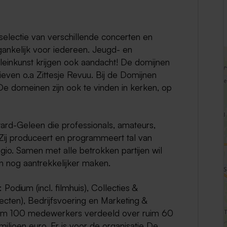
Weert
electie van verschillende concerten en
Kerkrade
ankelijk voor iedereen. Jeugd- en
 kleinkunst krijgen ook aandacht! De domijnen
tieven o.a Zittesje Revuu. Bij de Domijnen
De domeinen zijn ook te vinden in kerken, op
ittard-Geleen die professionals, amateurs,
t. Zij produceert en programmeert tal van
regio. Samen met alle betrokken partijen wil
n nog aantrekkelijker maken.
odium (incl. filmhuis), Collecties &
ojecten), Bedrijfsvoering en Marketing &
uim 100 medewerkers verdeeld over ruim 60
miljoen euro. Er is voor de organisatie De