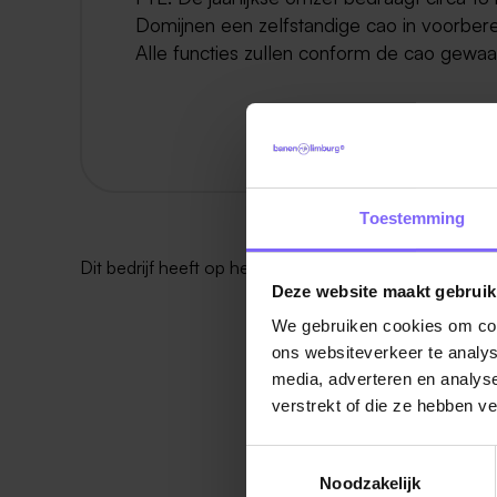
Domijnen een zelfstandige cao in voorberei
Alle functies zullen conform de cao gewa
Toestemming
Dit bedrijf heeft op het moment
geen vacatures
.
Deze website maakt gebruik
We gebruiken cookies om cont
ons websiteverkeer te analys
media, adverteren en analys
verstrekt of die ze hebben v
Toestemmingsselectie
Noodzakelijk