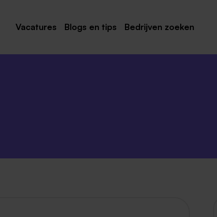
Vacatures
Blogs en tips
Bedrijven zoeken
Maastricht
Roermond
Venlo
Sittard
Venray
Noord-Limburg
Midden-Limburg
Zuid-Limburg
Heerlen