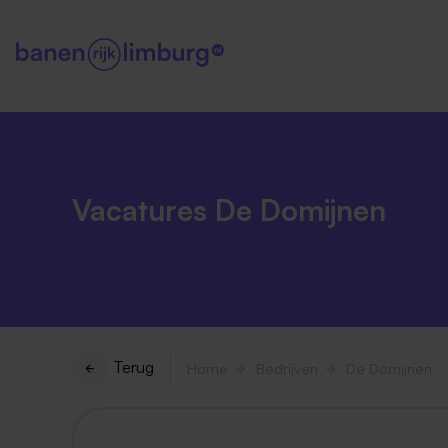
Vacatures De Domijnen
Terug
Home
Bedrijven
De Domijnen