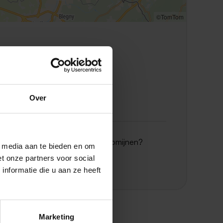
©TomTom
Locatie Sittard
Ligne 2
Locatie Sittard
Ligne 1
Over
Toon alle 3 locaties
Meer informatie over De Domijnen?
l media aan te bieden en om
Bezoek de website
t onze partners voor social
nformatie die u aan ze heeft
Marketing