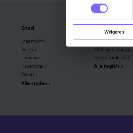
Stad
Regio
Weigeren
Maastricht ›
Zuid-Limburg ›
Venlo ›
Midden-Limburg ›
Heerlen ›
Noord-Limburg ›
Roermond ›
Alle regio's ›
Weert ›
Alle steden ›