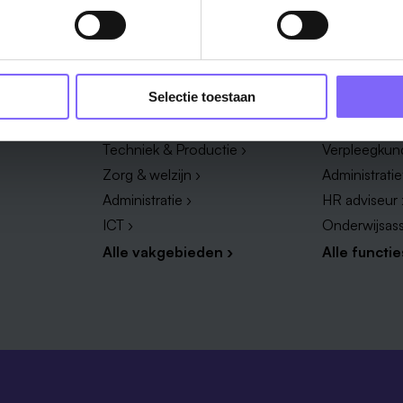
Vakgebied
Functie
Selectie toestaan
Onderwijs ›
Productieme
Techniek & Productie ›
Verpleegkun
Zorg & welzijn ›
Administrati
Administratie ›
HR adviseur 
ICT ›
Onderwijsass
Alle vakgebieden ›
Alle functie