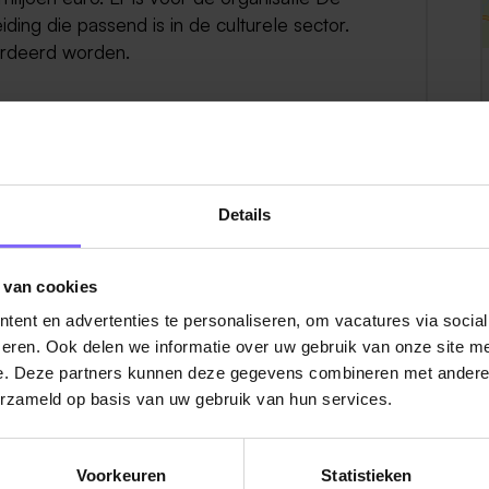
ding die passend is in de culturele sector.
ardeerd worden.
Details
Bekijk hier alle vacatures
 van cookies
ent en advertenties te personaliseren, om vacatures via socia
eren. Ook delen we informatie over uw gebruik van onze site me
e. Deze partners kunnen deze gegevens combineren met andere i
erzameld op basis van uw gebruik van hun services.
Voorkeuren
Statistieken