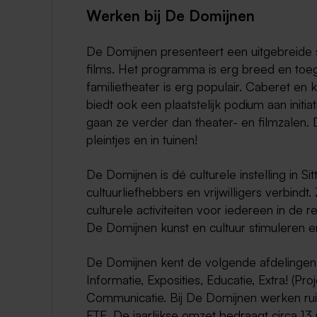
Werken bij De Domijnen
De Domijnen presenteert een uitgebreide s
films. Het programma is erg breed en toeg
familietheater is erg populair. Caberet en
biedt ook een plaatstelijk podium aan initia
gaan ze verder dan theater- en filmzalen. 
pleintjes en in tuinen!
De Domijnen is dé culturele instelling in S
cultuurliefhebbers en vrijwilligers verbind
culturele activiteiten voor iedereen in de 
De Domijnen kunst en cultuur stimuleren e
De Domijnen kent de volgende afdelingen: P
Informatie, Exposities, Educatie, Extra! (Pr
Communicatie. Bij De Domijnen werken r
FTE. De jaarlijkse omzet bedraagt circa 13 