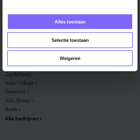
Techniek & Productie ›
Verpleegkundige ›
Zorg & welzijn ›
Administratief medewerker ›
Alles toestaan
Administratie ›
HR adviseur ›
ICT ›
Onderwijsassistent ›
Selectie toestaan
Alle vakgebieden ›
Alle functies ›
Weigeren
Bedrijf
Zuyderland ›
Vista College ›
Daelzicht ›
VDL Groep ›
Boels ›
Alle bedrijven ›