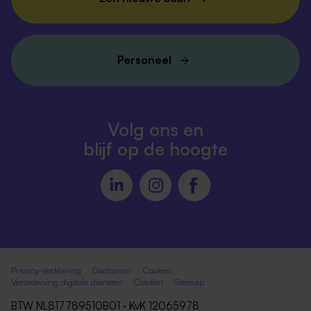
Personeel
Volg ons en
blijf op de hoogte
Privacy-verklaring
Disclaimer
Cookies
Verordening digitale diensten
Colofon
Sitemap
BTW NL817789510B01 · KvK 12065978