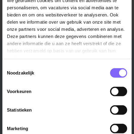
We gebruiken cookies om content en advertenties te
personaliseren, om vacatures via social media aan te
Meer informatie over Döhler?
bieden en om ons websiteverkeer te analyseren. Ook
Bezoek de website
delen we informatie over uw gebruik van onze site met
onze partners voor social media, adverteren en analyse.
Deze partners kunnen deze gegevens combineren met
andere informatie die u aan ze heeft verstrekt of die ze
Stad
Regio
hebben verzameld op basis van uw gebruik van hun
services.
Maastricht ›
Zuid-Limburg ›
Toestemmingsselectie
Venlo ›
Midden-Limburg ›
Noodzakelijk
Heerlen ›
Noord-Limburg ›
Roermond ›
Alle regio's ›
Voorkeuren
Weert ›
Alle steden ›
Statistieken
Vakgebied
Functie
Marketing
Onderwijs ›
Productiemedewerker ›