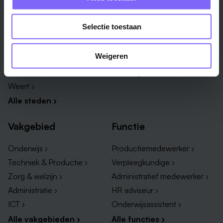
Stad
Regio
Selectie toestaan
Maastricht ›
Zuid-Limburg ›
Venlo ›
Midden-Limburg ›
Weigeren
Heerlen ›
Noord-Limburg ›
Roermond ›
Alle regio's ›
Weert ›
Alle steden ›
Vakgebied
Functie
Onderwijs ›
Productiemedewerker ›
Techniek & Productie ›
Verpleegkundige ›
Zorg & welzijn ›
Administratief medewerker ›
Administratie ›
HR adviseur ›
ICT ›
Onderwijsassistent ›
Alle vakgebieden ›
Alle functies ›