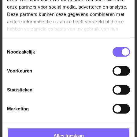
onze partners voor social media, adverteren en analyse.
Deze partners kunnen deze gegevens combineren met
andere informatie die u aan ze heeft verstrekt of die ze
hebben verzameld op basis van uw gebruik van hun
services.
Toestemmingsselectie
Noodzakelijk
©TomTom
Locatie Posterholt
Voorkeuren
Middenweg 15
Statistieken
Meer informatie over Cuypers Kozijnen?
Bezoek de website
Marketing
Alles toestaan