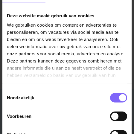
Deze website maakt gebruik van cookies
©TomTom
We gebruiken cookies om content en advertenties te
Locatie Roermond
Postbus 2108
personaliseren, om vacatures via social media aan te
bieden en om ons websiteverkeer te analyseren. Ook
delen we informatie over uw gebruik van onze site met
onze partners voor social media, adverteren en analyse.
Meer informatie over Cox & Co?
Deze partners kunnen deze gegevens combineren met
Bezoek de website
andere informatie die u aan ze heeft verstrekt of die ze
hebben verzameld op basis van uw gebruik van hun
services.
Toestemmingsselectie
Noodzakelijk
Stad
Regio
Maastricht ›
Zuid-Limburg ›
Voorkeuren
Venlo ›
Midden-Limburg ›
Heerlen ›
Noord-Limburg ›