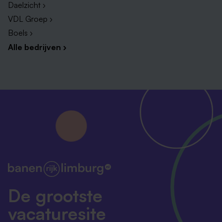
Daelzicht ›
VDL Groep ›
Boels ›
Alle bedrijven ›
De grootste
vacaturesite