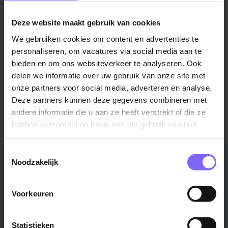
©TomTom
Deze website maakt gebruik van cookies
Locatie Wessem
We gebruiken cookies om content en advertenties te
Waage Naak 4
personaliseren, om vacatures via social media aan te
bieden en om ons websiteverkeer te analyseren. Ook
delen we informatie over uw gebruik van onze site met
onze partners voor social media, adverteren en analyse.
Meer informatie over BLM Wegenbouw?
Deze partners kunnen deze gegevens combineren met
Bezoek de website
andere informatie die u aan ze heeft verstrekt of die ze
hebben verzameld op basis van uw gebruik van hun
services.
Toestemmingsselectie
Stad
Regio
Noodzakelijk
Maastricht ›
Zuid-Limburg ›
Voorkeuren
Venlo ›
Midden-Limburg ›
Heerlen ›
Noord-Limburg ›
Roermond ›
Alle regio's ›
Statistieken