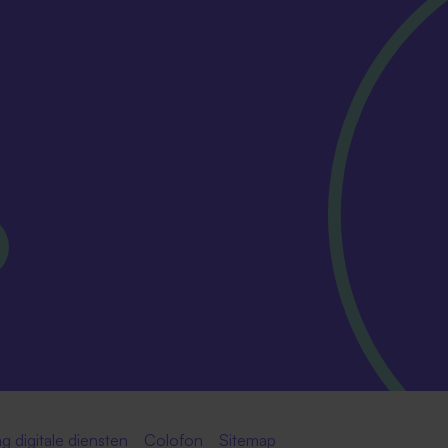
g digitale diensten
Colofon
Sitemap