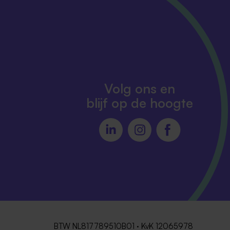
Volg ons en
blijf op de hoogte
BTW NL817789510B01 · KvK 12065978