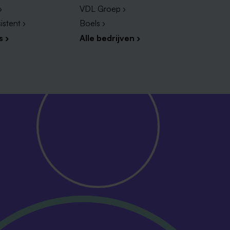
›
VDL Groep ›
istent ›
Boels ›
s ›
Alle bedrijven ›