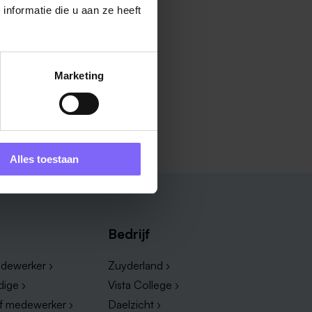
nformatie die u aan ze heeft
Marketing
Alles toestaan
Bedrijf
dewerker ›
Zuyderland ›
dige ›
Vista College ›
ef medewerker ›
Daelzicht ›