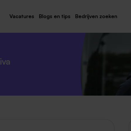
Vacatures
Blogs en tips
Bedrijven zoeken
Maastricht
Roermond
Venlo
iva
Sittard
Venray
Noord-Limburg
Midden-Limburg
Zuid-Limburg
Heerlen