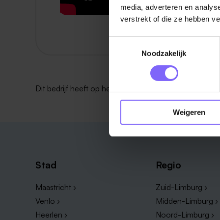
media, adverteren en analys
verstrekt of die ze hebben v
Toestemmingsselectie
Noodzakelijk
Dit bedrijf heeft op het moment
geen vacatures
.
Weigeren
Stad
Regio
Maastricht ›
Zuid-Limburg ›
Venlo ›
Midden-Limburg ›
Heerlen ›
Noord-Limburg ›