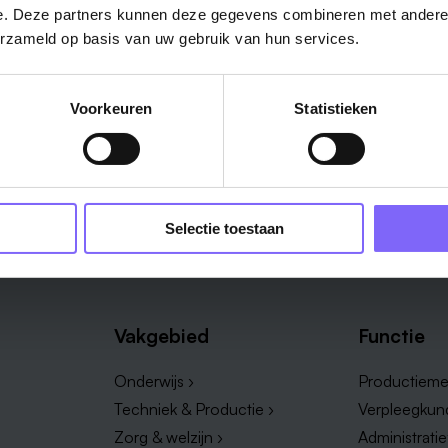
e. Deze partners kunnen deze gegevens combineren met andere i
erzameld op basis van uw gebruik van hun services.
Voorkeuren
Statistieken
Bekijk hier alle vacatures
Selectie toestaan
Vakgebied
Functie
Onderwijs ›
Productieme
Techniek & Productie ›
Verpleegkun
Zorg & welzijn ›
Administrati