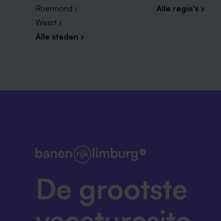
Roermond ›
Alle regio's ›
Weert ›
Alle steden ›
De grootste
vacaturesite