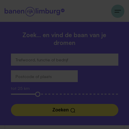
Zoek… en vind de baan van je
dromen
tot 25 km
Zoeken