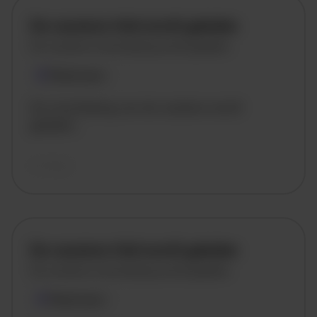
De vacature titel wordt geladen
De vacature omschrijving wordt geladen
Plaatsnaam
De omschrijving van de vacature wordt
geladen..
vandaag
De vacature titel wordt geladen
De vacature omschrijving wordt geladen
Plaatsnaam