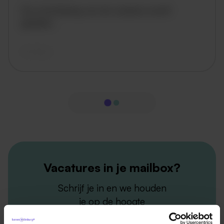
De omschrijving van de vacature wordt
geladen..
vandaag
Vacatures in je mailbox?
Schrijf je in en we houden
je op de hoogte