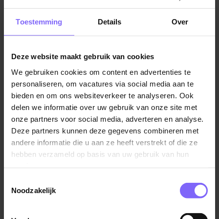
Jobalert instellen
Toestemming
Details
Over
Deze website maakt gebruik van cookies
We gebruiken cookies om content en advertenties te
Vul hier je Skillsprofiel in
personaliseren, om vacatures via social media aan te
voor de ideale
bieden en om ons websiteverkeer te analyseren. Ook
delen we informatie over uw gebruik van onze site met
vacaturematch!
onze partners voor social media, adverteren en analyse.
Deze partners kunnen deze gegevens combineren met
andere informatie die u aan ze heeft verstrekt of die ze
Skillsprofiel
hebben verzameld op basis van uw gebruik van hun
services.
Toestemmingsselectie
Noodzakelijk