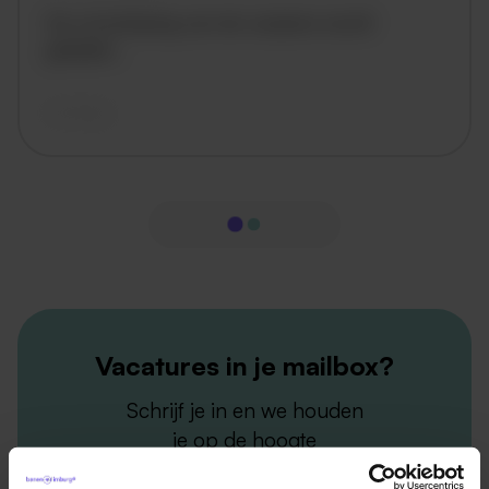
De omschrijving van de vacature wordt
geladen..
vandaag
Vacatures in je mailbox?
Schrijf je in en we houden
je op de hoogte