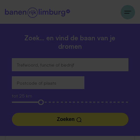
Zoek… en vind de baan van je
dromen
tot 25 km
Zoeken