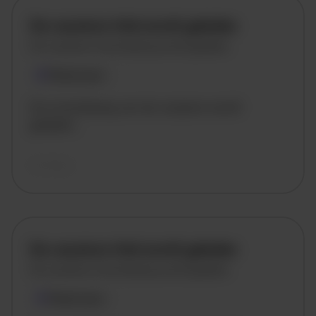
De vacature titel wordt geladen
De vacature omschrijving wordt geladen
Plaatsnaam
De omschrijving van de vacature wordt
geladen..
vandaag
De vacature titel wordt geladen
De vacature omschrijving wordt geladen
Plaatsnaam