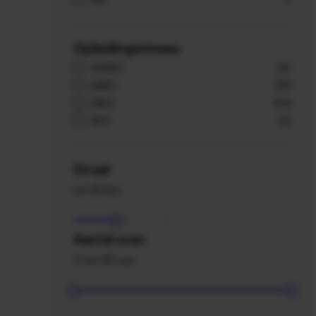
Opleidingsniveau
VMBO
20
MBO
251
HBO
164
WO
52
Straal
tot 20 km
Aantal uren
0 tot 40 uur