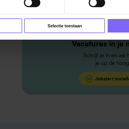
Selectie toestaan
Vacatures in je 
Schrijf je in en we
je op de hoog
Jobalert instel