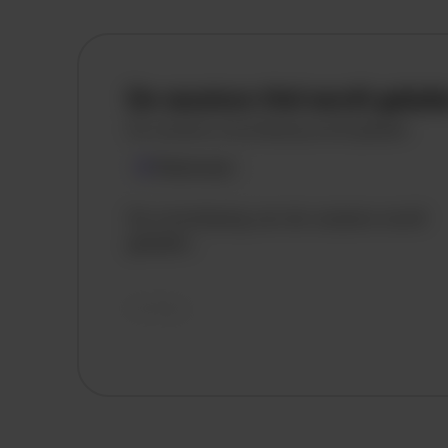
De vacature titel wordt gelad
De vacature omschrijving wordt geladen
Plaatsnaam
De omschrijving van de vacature wordt
geladen..
vandaag