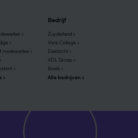
Bedrijf
dewerker ›
Zuyderland ›
dige ›
Vista College ›
ef medewerker ›
Daelzicht ›
›
VDL Groep ›
istent ›
Boels ›
s ›
Alle bedrijven ›