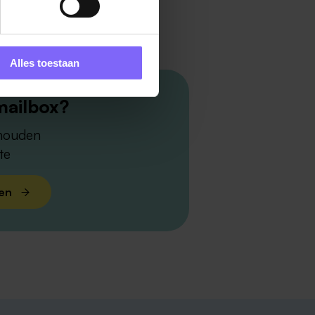
Alles toestaan
mailbox?
 houden
te
len