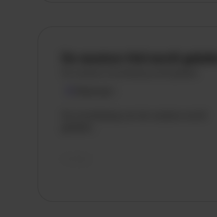
Weert
Kerkrade
De vacature titel wordt gelad
De vacature omschrijving wordt geladen
Plaatsnaam
De omschrijving van de vacature wordt
geladen..
vandaag