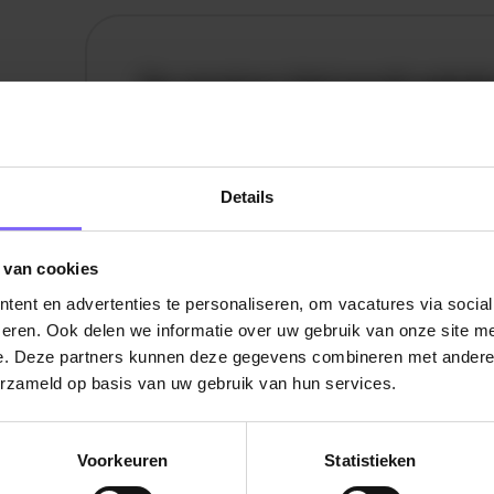
De vacature titel wordt gelad
De vacature omschrijving wordt geladen
Plaatsnaam
Details
De omschrijving van de vacature wordt
geladen..
 van cookies
ent en advertenties te personaliseren, om vacatures via socia
vandaag
eren. Ook delen we informatie over uw gebruik van onze site me
e. Deze partners kunnen deze gegevens combineren met andere i
erzameld op basis van uw gebruik van hun services.
Voorkeuren
Statistieken