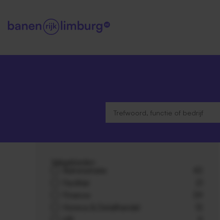
Vakgebieden
Administratie
43
Facilitair
21
Finance
39
Horeca & Detailhandel
13
HR
9