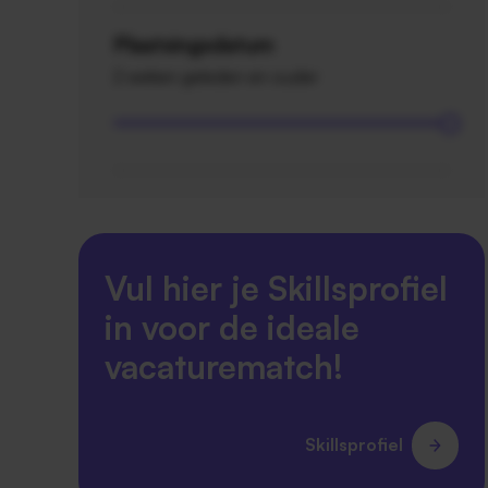
Plaatsingsdatum
2 weken geleden en ouder
Vul hier je Skillsprofiel
in voor de ideale
vacaturematch!
Skillsprofiel