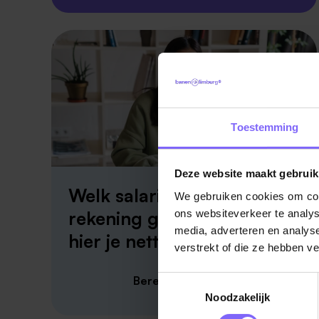
Toestemming
Deze website maakt gebruik
Welk salaris krijg je op je
We gebruiken cookies om cont
rekening gestort? Bereken
ons websiteverkeer te analys
media, adverteren en analys
hier je netto salaris!
verstrekt of die ze hebben v
Bereken je netto salaris
Toestemmingsselectie
Noodzakelijk