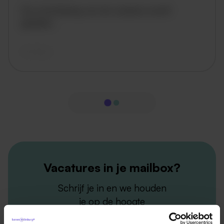
De omschrijving van de vacature wordt
geladen..
vandaag
Vacatures in je mailbox?
Schrijf je in en we houden
je op de hoogte