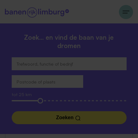
Zoek… en vind de baan van je
dromen
tot 25 km
Zoeken