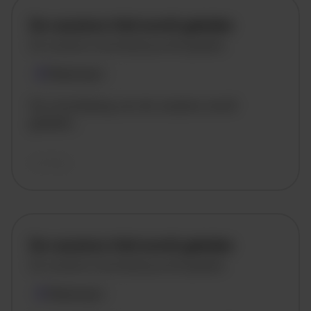
De vacature titel wordt geladen
De vacature omschrijving wordt geladen
Plaatsnaam
De omschrijving van de vacature wordt
geladen..
vandaag
De vacature titel wordt geladen
De vacature omschrijving wordt geladen
Plaatsnaam