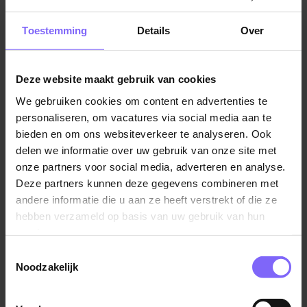
Jobalert instellen
Toestemming
Details
Over
Deze website maakt gebruik van cookies
We gebruiken cookies om content en advertenties te
Vul hier je Skillsprofiel in
personaliseren, om vacatures via social media aan te
voor de ideale
bieden en om ons websiteverkeer te analyseren. Ook
delen we informatie over uw gebruik van onze site met
vacaturematch!
onze partners voor social media, adverteren en analyse.
Deze partners kunnen deze gegevens combineren met
andere informatie die u aan ze heeft verstrekt of die ze
Skillsprofiel
hebben verzameld op basis van uw gebruik van hun
services.
Toestemmingsselectie
Noodzakelijk