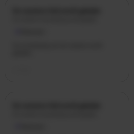
De vacature titel wordt geladen
De vacature omschrijving wordt geladen
Plaatsnaam
De omschrijving van de vacature wordt
geladen..
vandaag
De vacature titel wordt geladen
De vacature omschrijving wordt geladen
Plaatsnaam