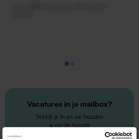
De omschrijving van de vacature wordt
geladen..
vandaag
Vacatures in je mailbox?
Schrijf je in en we houden
je op de hoogte