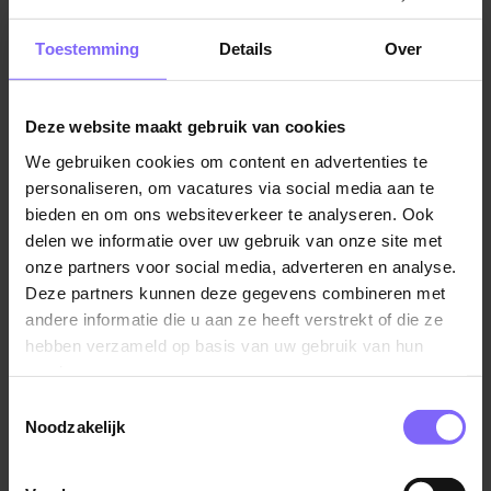
Jobalert instellen
Toestemming
Details
Over
Deze website maakt gebruik van cookies
We gebruiken cookies om content en advertenties te
Vul hier je Skillsprofiel in
personaliseren, om vacatures via social media aan te
voor de ideale
bieden en om ons websiteverkeer te analyseren. Ook
delen we informatie over uw gebruik van onze site met
vacaturematch!
onze partners voor social media, adverteren en analyse.
Deze partners kunnen deze gegevens combineren met
andere informatie die u aan ze heeft verstrekt of die ze
Skillsprofiel
hebben verzameld op basis van uw gebruik van hun
services.
Toestemmingsselectie
Noodzakelijk