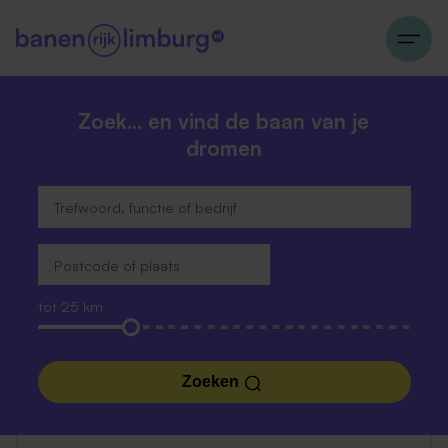
Zoek… en vind de baan van je
dromen
tot 25 km
Zoeken