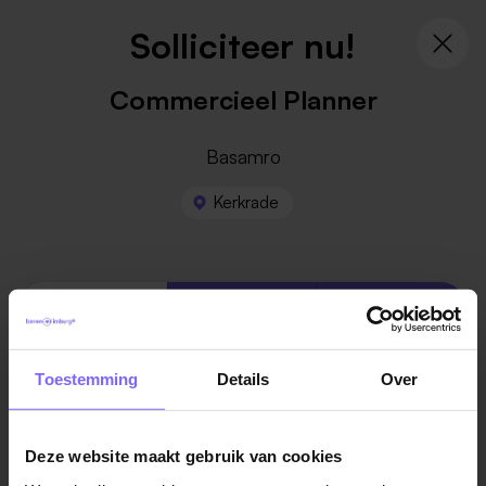
Solliciteer nu!
Commercieel Planner
Basamro
Kerkrade
1
2
3
Toestemming
Details
Over
Jouw gegevens
Deze website maakt gebruik van cookies