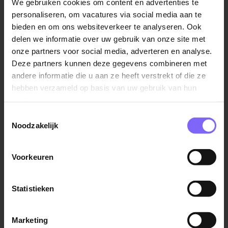
We gebruiken cookies om content en advertenties te
Voornaam*
personaliseren, om vacatures via social media aan te
bieden en om ons websiteverkeer te analyseren. Ook
delen we informatie over uw gebruik van onze site met
onze partners voor social media, adverteren en analyse.
Achternaam*
Deze partners kunnen deze gegevens combineren met
andere informatie die u aan ze heeft verstrekt of die ze
hebben verzameld op basis van uw gebruik van hun
services.
E-mailadres*
Toestemmingsselectie
Noodzakelijk
Voorkeuren
Telefoonnummer*
Statistieken
Marketing