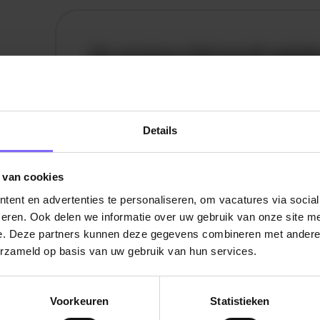
De vacature titel wordt gelad
De vacature omschrijving wordt geladen
Plaatsnaam
Details
De omschrijving van de vacature wordt
geladen..
 van cookies
ent en advertenties te personaliseren, om vacatures via socia
vandaag
eren. Ook delen we informatie over uw gebruik van onze site me
e. Deze partners kunnen deze gegevens combineren met andere i
erzameld op basis van uw gebruik van hun services.
Voorkeuren
Statistieken