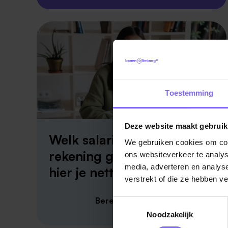
Toestemming
Deze website maakt gebruik
Welk salaris krijg je op je
We gebruiken cookies om cont
rekening gestort? Bereken
ons websiteverkeer te analys
media, adverteren en analys
hier je netto salaris!
verstrekt of die ze hebben v
Bereken je netto salaris
Toestemmingsselectie
Noodzakelijk