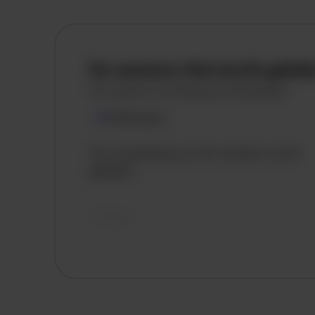
De vacature titel wordt gelad
De vacature omschrijving wordt geladen
Plaatsnaam
De omschrijving van de vacature wordt
geladen..
vandaag