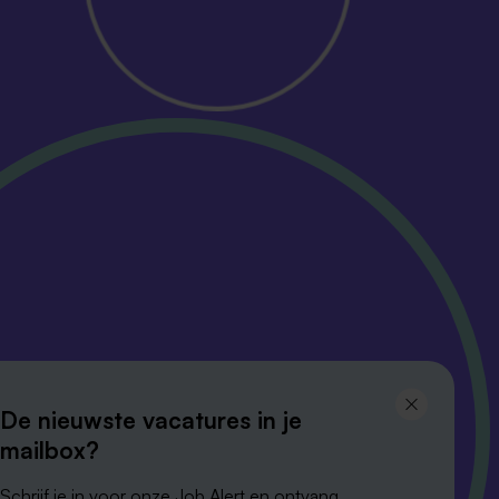
Volg ons en
blijf op de hoogte
De nieuwste vacatures in je
mailbox?
Schrijf je in voor onze Job Alert en ontvang