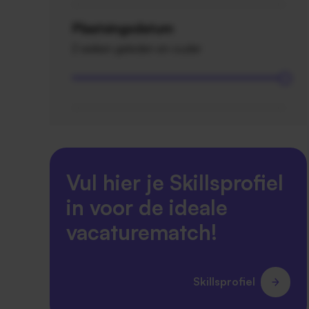
Plaatsingsdatum
2 weken geleden en ouder
Vul hier je Skillsprofiel
in voor de ideale
vacaturematch!
Skillsprofiel