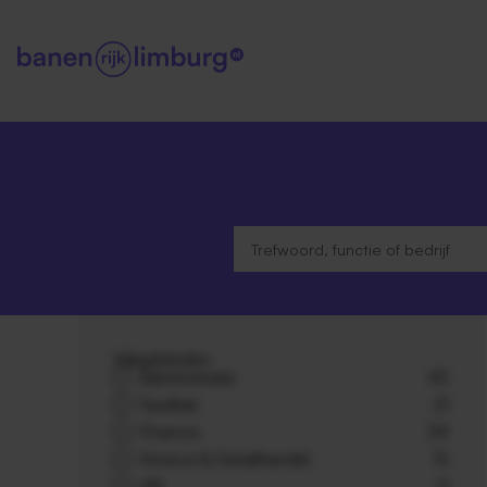
Vakgebieden
Administratie
43
Facilitair
21
Finance
39
Horeca & Detailhandel
13
HR
9