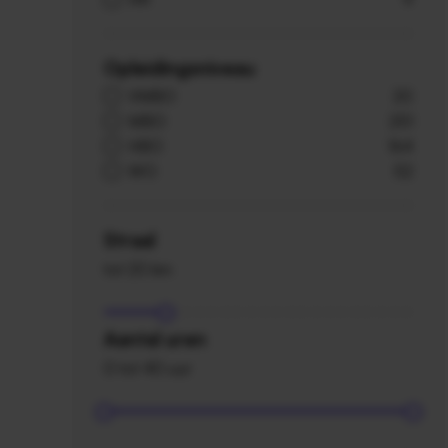
Opleidingsniveau
VMBO
20
MBO
251
HBO
164
WO
52
Straal
tot 20 km
Aantal uren
0 tot 40 uur