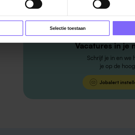
Selectie toestaan
Vacatures in je 
Schrijf je in en we
je op de hoog
Jobalert instel