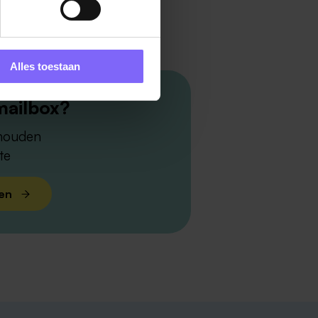
Alles toestaan
mailbox?
 houden
te
len