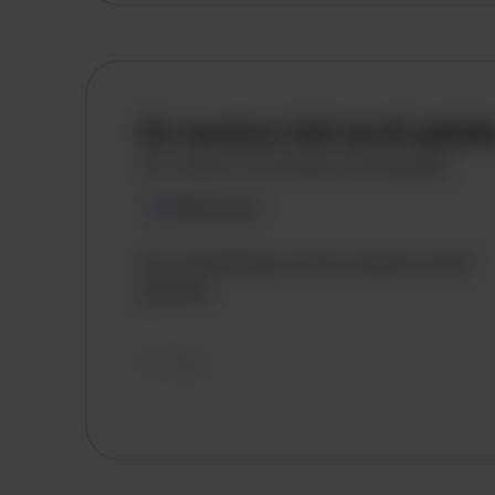
Weert
Kerkrade
De vacature titel wordt gelad
De vacature omschrijving wordt geladen
Plaatsnaam
De omschrijving van de vacature wordt
geladen..
vandaag