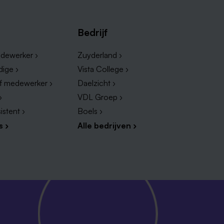
Bedrijf
dewerker ›
Zuyderland ›
dige ›
Vista College ›
ef medewerker ›
Daelzicht ›
›
VDL Groep ›
istent ›
Boels ›
s ›
Alle bedrijven ›