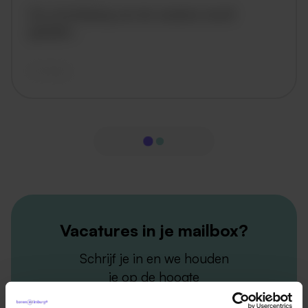
De omschrijving van de vacature wordt
geladen..
vandaag
Vacatures in je mailbox?
Schrijf je in en we houden
je op de hoogte