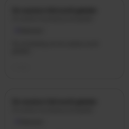
De vacature titel wordt geladen
De vacature omschrijving wordt geladen
Plaatsnaam
De omschrijving van de vacature wordt
geladen..
vandaag
De vacature titel wordt geladen
De vacature omschrijving wordt geladen
Plaatsnaam