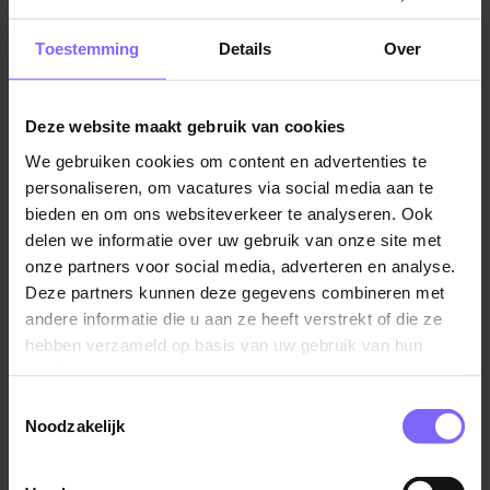
Jobalert instellen
Toestemming
Details
Over
Deze website maakt gebruik van cookies
We gebruiken cookies om content en advertenties te
Vul hier je Skillsprofiel in
personaliseren, om vacatures via social media aan te
voor de ideale
bieden en om ons websiteverkeer te analyseren. Ook
delen we informatie over uw gebruik van onze site met
vacaturematch!
onze partners voor social media, adverteren en analyse.
Deze partners kunnen deze gegevens combineren met
andere informatie die u aan ze heeft verstrekt of die ze
Skillsprofiel
hebben verzameld op basis van uw gebruik van hun
services.
Toestemmingsselectie
Noodzakelijk