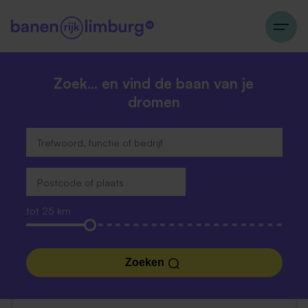
Zoek… en vind de baan van je
dromen
tot 25 km
Zoeken