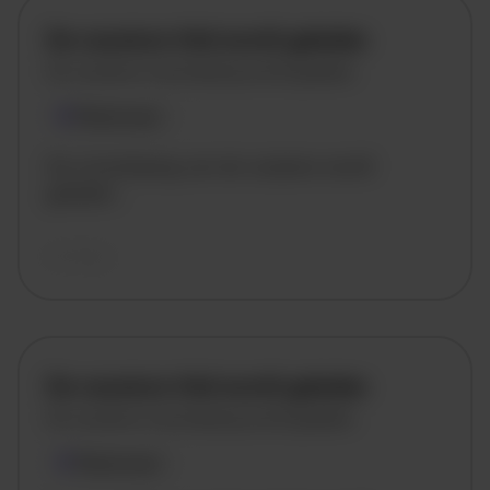
De vacature titel wordt geladen
De vacature omschrijving wordt geladen
Plaatsnaam
De omschrijving van de vacature wordt
geladen..
vandaag
De vacature titel wordt geladen
De vacature omschrijving wordt geladen
Plaatsnaam