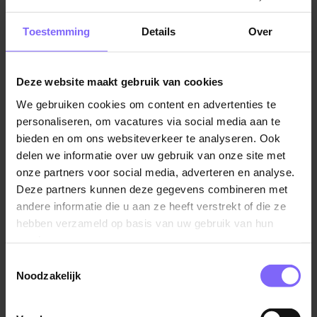
Jobalert instellen
Toestemming
Details
Over
Deze website maakt gebruik van cookies
We gebruiken cookies om content en advertenties te
Vul hier je Skillsprofiel in
personaliseren, om vacatures via social media aan te
voor de ideale
bieden en om ons websiteverkeer te analyseren. Ook
delen we informatie over uw gebruik van onze site met
vacaturematch!
onze partners voor social media, adverteren en analyse.
Deze partners kunnen deze gegevens combineren met
andere informatie die u aan ze heeft verstrekt of die ze
Skillsprofiel
hebben verzameld op basis van uw gebruik van hun
services.
Toestemmingsselectie
Noodzakelijk