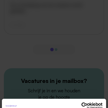
De omschrijving van de vacature wordt
geladen..
vandaag
Vacatures in je mailbox?
Schrijf je in en we houden
je op de hoogte