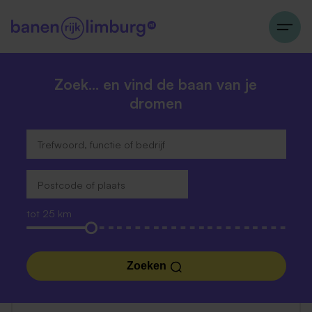
Zoek… en vind de baan van je
dromen
tot 25 km
Zoeken